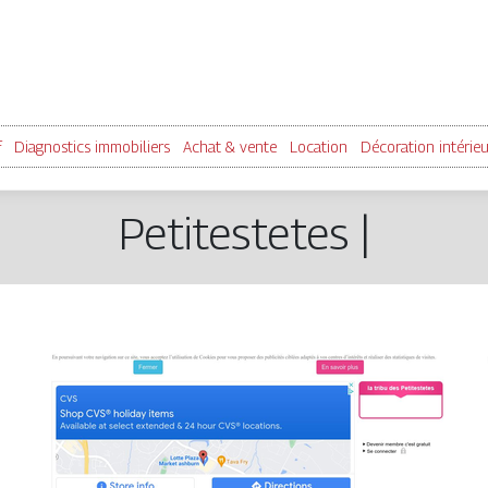
f
Diagnostics immobiliers
Achat & vente
Location
Décoration intérie
Petiteste­tes |